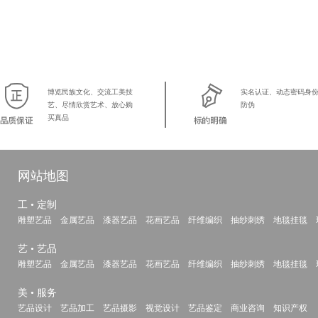
博览民族文化、交流工美技
实名认证、动态密码身
艺、尽情欣赏艺术、放心购
防伪
买真品
网站地图
工 • 定制
雕塑艺品
金属艺品
漆器艺品
花画艺品
纤维编织
抽纱刺绣
地毯挂毯
艺 • 艺品
雕塑艺品
金属艺品
漆器艺品
花画艺品
纤维编织
抽纱刺绣
地毯挂毯
美 • 服务
艺品设计
艺品加工
艺品摄影
视觉设计
艺品鉴定
商业咨询
知识产权